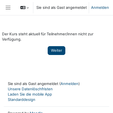
Zum Hauptinhalt
Sie sind als Gast angemeldet
Anmelden
Website-Übersicht
Der Kurs steht aktuell für Teilnehmer/innen nicht zur
Verfügung.
Weiter
Sie sind als Gast angemeldet (
Anmelden
)
Unsere Datenlöschfristen
Laden Sie die mobile App
Standarddesign