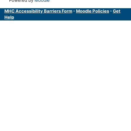
Powered by
Moodle
MHC Accessibility Barriers Form
-
Moodle Policies
-
Get
Help