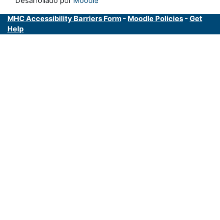
Desarrollado por
Moodle
MHC Accessibility Barriers Form
-
Moodle Policies
-
Get
Help