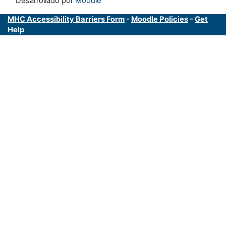
Desarrollado por
Moodle
MHC Accessibility Barriers Form
-
Moodle Policies
-
Get
Help