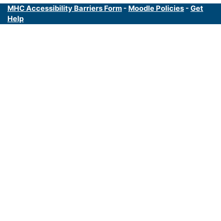
MHC Accessibility Barriers Form
-
Moodle Policies
-
Get
Help