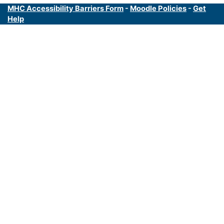
MHC Accessibility Barriers Form
-
Moodle Policies
-
Get
Help