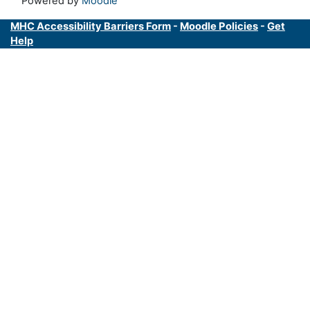
Powered by
Moodle
MHC Accessibility Barriers Form
-
Moodle Policies
-
Get
Help