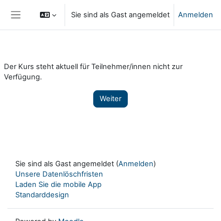
Zum Hauptinhalt
Sie sind als Gast angemeldet
Anmelden
Website-Übersicht
Der Kurs steht aktuell für Teilnehmer/innen nicht zur
Verfügung.
Weiter
Sie sind als Gast angemeldet (
Anmelden
)
Unsere Datenlöschfristen
Laden Sie die mobile App
Standarddesign