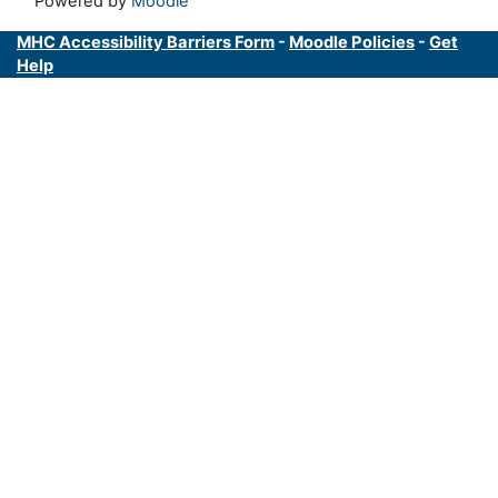
Powered by
Moodle
MHC Accessibility Barriers Form
-
Moodle Policies
-
Get
Help