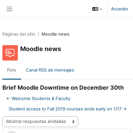
Salta al contenido principal
Acceder
Panel lateral
Páginas del sitio
Moodle news
Moodle news
Foro
Canal RSS de mensajes
Brief Moodle Downtime on December 30th
← Welcome Students & Faculty
Student access to Fall 2019 courses ends early on 1/17 →
Mostrar modo