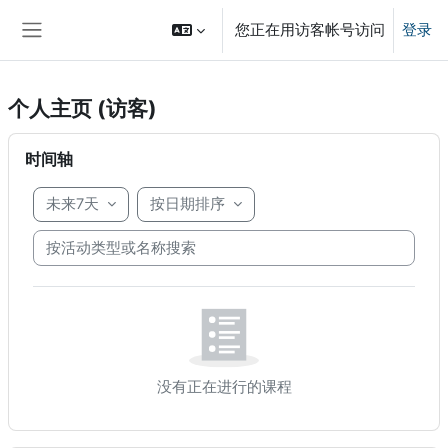
跳到主要内容
您正在用访客帐号访问
登录
停靠面板
个人主页 (访客)
版块
跳过 时间轴
时间轴
未来7天
按日期排序
按活动类型或名称搜索
没有正在进行的课程