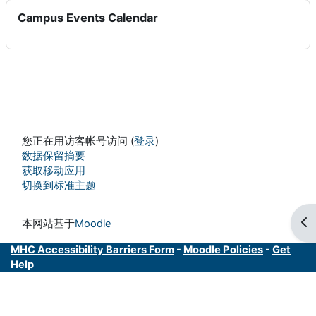
跳过 Campus Events Calendar
Campus Events Calendar
您正在用访客帐号访问 (
登录
)
‎数据保留摘要‎
获取移动应用
切换到标准主题
打
本网站基于
Moodle
MHC Accessibility Barriers Form
-
Moodle Policies
-
Get
Help